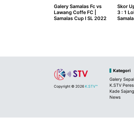
Galery Samalas Fc vs
Skor Up
Lawang Coffe FC |
3 : 1 L
Samalas Cup I SL 2022
Samala
Kategori
Galery Sepa
K.STV Pere
Copyright ©
2026
K.STV™
Kade Sajang
News