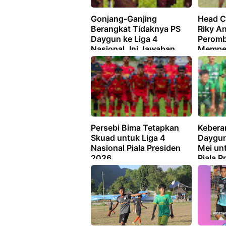
Gonjang-Ganjing
Head C
Berangkat Tidaknya PS
Riky A
Daygun ke Liga 4
Peromb
Nasional, Ini Jawaban
Memper
Manajemen
Nasion
Persebi Bima Tetapkan
Kebera
Skuad untuk Liga 4
Daygun
Nasional Piala Presiden
Mei unt
2026
Piala P