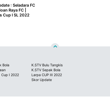
date : Seladara FC
oloan Raya FC |
s Cup I SL 2022
k Bola
K.STV Bulu Tangkis
sean
K.STV Sepak Bola
 Cup I 2022
Larpa CUP III 2022
Skor Update