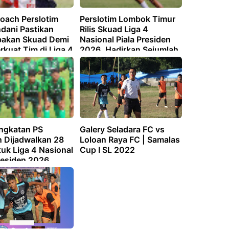
oach Perslotim
Perslotim Lombok Timur
ndani Pastikan
Rilis Skuad Liga 4
akan Skuad Demi
Nasional Piala Presiden
kuat Tim di Liga 4
2026, Hadirkan Sejumlah
al
Wajah Baru
ngkatan PS
Galery Seladara FC vs
 Dijadwalkan 28
Loloan Raya FC | Samalas
uk Liga 4 Nasional
Cup I SL 2022
residen 2026