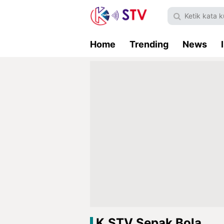
Home
Trending
News
K.STV Sepak Bola