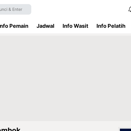
Info Pemain
Jadwal
Info Wasit
Info Pelatih
Lombok