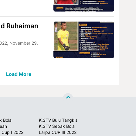
ad Ruhaiman
022, November 29,
Load More
k Bola
K.STV Bulu Tangkis
sean
K.STV Sepak Bola
 Cup I 2022
Larpa CUP III 2022