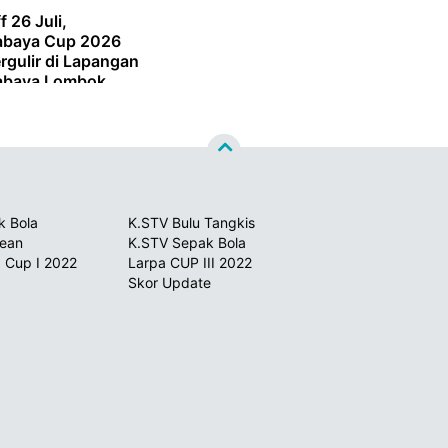
f 26 Juli,
abaya Cup 2026
rgulir di Lapangan
abaya Lombok
k Bola
K.STV Bulu Tangkis
sean
K.STV Sepak Bola
 Cup I 2022
Larpa CUP III 2022
Skor Update