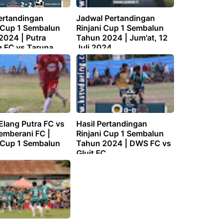
Pertandingan
Jadwal Pertandingan
i Cup 1 Sembalun
Rinjani Cup 1 Sembalun
2024 | Putra
Tahun 2024 | Jum'at, 12
 FC vs Taruna
Juli 2024
g FC
Elang Putra FC vs
Hasil Pertandingan
emberani FC |
Rinjani Cup 1 Sembalun
i Cup 1 Sembalun
Tahun 2024 | DWS FC vs
Gluit FC