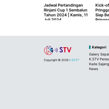
Jadwal Pertandingan
Kick-of
Rinjani Cup 1 Sembalun
Pringg
Tahun 2024 | Kamis, 11
Siap Be
Juli 2024
Pringg
Timur
Kategori
Galery Sepa
K.STV Pere
Copyright ©
2026
K.STV™
Kade Sajang
News