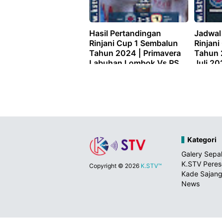
Hasil Pertandingan
Jadwal
Rinjani Cup 1 Sembalun
Rinjan
Tahun 2024 | Primavera
Tahun 
Labuhan Lombok Vs PS
Juli 2
Baret Desa
Kategori
Galery Sepa
K.STV Pere
Copyright ©
2026
K.STV™
Kade Sajang
News