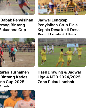
 Babak Penyisihan
Jadwal Lengkap
erang Bintang
Penyisihan Grup Piala
Sukadana Cup
Kepala Desa ke-II Desa
Sesait Lombok Utara,
Beraringan FC VS Garuda
FC Akan tersaji di Laga
Pembuka
taran Turnamen
Hasil Drawing & Jadwal
 Bintang Kades
Liga 4 NTB 2024/2025
na Cup 2025
Zona Pulau Lombok
Dibuka