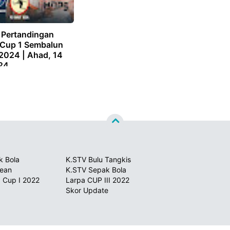
 Pertandingan
i Cup 1 Sembalun
2024 | Ahad, 14
024
k Bola
K.STV Bulu Tangkis
sean
K.STV Sepak Bola
 Cup I 2022
Larpa CUP III 2022
Skor Update