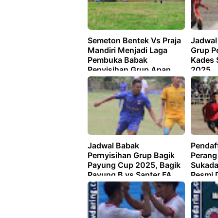
Semeton Bentek Vs Praja
Jadwal
Mandiri Menjadi Laga
Grup P
Pembuka Babak
Kades 
Penyisihan Grup Apan
2025
Baya Cup 2025, Berikut
Jadwalnya !
Jadwal Babak
Pendaf
Pernyisihan Grup Bagik
Perang
Payung Cup 2025, Bagik
Sukada
Payung B vs Santer FA
Resmi 
akan Menjadi Laga
Pembuka