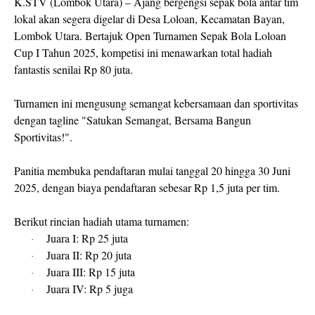
K.STV
(Lombok Utara)
–
Ajang bergengsi sepak bola antar tim
lokal akan segera digelar di Desa Loloan, Kecamatan Bayan,
Lombok Utara. Bertajuk
Open Turnamen Sepak Bola Loloan
Cup I Tahun 2025
, kompetisi ini menawarkan
total hadiah
fantastis senilai Rp 80 juta
.
Turnamen ini mengusung semangat kebersamaan dan sportivitas
dengan tagline
"Satukan Semangat, Bersama Bangun
Sportivitas!"
.
Panitia membuka pendaftaran mulai tanggal
20 hingga 30 Juni
2025
, dengan biaya pendaftaran sebesar
Rp 1,5 juta per tim
.
Berikut rincian hadiah utama turnamen:
Juara I:
Rp 25 juta
·
Juara II:
Rp 20 juta
·
Juara III:
Rp 15 juta
·
Juara IV:
Rp 5 juga
·