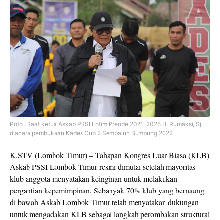
Poto : Saat ketua Askab PSSI Lotim Preode 2021-2025 H. Rumaksi, Sj,
diacara pembukaan Kades Cup 2 Sembalun Bumbung 2022
K.STV (Lombok Timur) – Tahapan Kongres Luar Biasa (KLB)
Askab PSSI Lombok Timur resmi dimulai setelah mayoritas
klub anggota menyatakan keinginan untuk melakukan
pergantian kepemimpinan. Sebanyak 70% klub yang bernaung
di bawah Askab Lombok Timur telah menyatakan dukungan
untuk mengadakan KLB sebagai langkah perombakan struktural